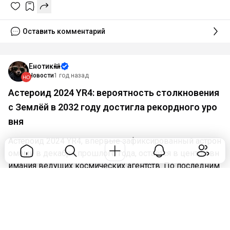
Оставить комментарий
Енотик🦝
Новости
1 год назад
Астероид 2024 YR4: вероятность столкновения
с Землёй в 2032 году достигла рекордного уро
вня
Астероид 2024 YR4, впервые зафиксированный астрон
омами в декабре прошлого года, остаётся в центре вн
имания ведущих космических агентств. По последним
данным NASA, вероятность его столкновения с Землё
й в декабре 2032 года достигла 3,1% (или 1 шанс из 32)
— это рекордный показатель с момента его обнаружен
ия.