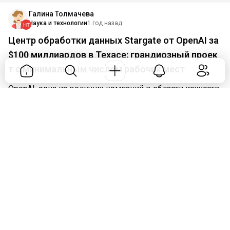
Галина Толмачева
Наука и технологии
1 год назад
Центр обработки данных Stargate от OpenAI за
$100 миллиардов в Техасе: грандиозный проек
т с минимальным числом рабочих мест
OpenAI, одна из ведущих компаний в области искусств
енного интеллекта, представила амбициозный проект
под названием Stargate — дата-центр стоимостью $100
миллиардов, который должен стать опорой для развит
ия передовых ИИ-систем. Однако, несмотря на колосс
альные масштабы и инвестиции, проект обещает созд
ать всего 57 постоянных рабочих мест. Эта информ...