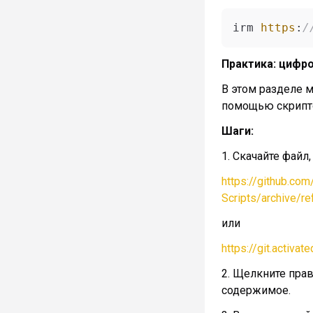
irm 
https
:
/
Практика: цифро
В этом разделе 
помощью скрипт
Шаги:
1. Скачайте файл
https://github.co
Scripts/archive/r
или
https://git.activa
2. Щелкните пра
содержимое.