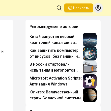
Написать
Рекомендуемые истории
Китай запустил первый
квантовый канал связи
между Пекином и ЮАР
Как защитить компьютер
 и
от вирусов: без паники, но
с бронёй
В России стартовали
испытания вертопортов
для грузовых дронов
Microsoft Activation Scripts:
Активация Windows
Юпитер: Величественный
страж Солнечной системы