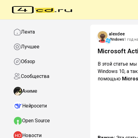
Лента
alexdee
Windows
1 год н
Лучшее
Microsoft Act
Обзор
В этой статье м
Windows 10, а т
Сообщества
помощью
Micros
Аниме
Нейросети
Open Source
Новости
Важно:
Эта стат