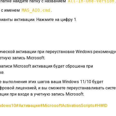
 папке найдите папку с названием
All-In-One-Version
л с именем
MAS_AIO.cmd
.
рианты активации. Нажмите на цифру 1.
ической активации при переустановке Windows рекоменду
етную запись Microsoft.
записи Microsoft активация будет сброшена при
е.
е выполнения этих шагов ваша Windows 11/10 будет
фровой лицензией, и вы сможете переустанавливать сист
ации при входе в учетную запись Microsoft.
ndows10
#Активация
#MicrosoftActivationScripts
#HWID