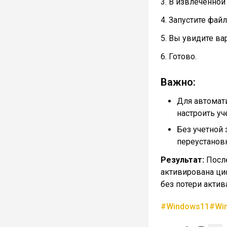
3. В извлеченной
4. Запустите фай
5. Вы увидите ва
6. Готово.
Важно:
Для автомат
настроить уч
Без учетной 
переустановк
Результат:
Посл
активирована ци
без потери актив
#Windows11
#Wi