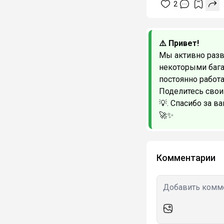
2
⚠️ Привет!
Мы активно разв
некоторыми баг
постоянно работ
Поделитесь свои
💡. Спасибо за в
🚀✨
Комментарии