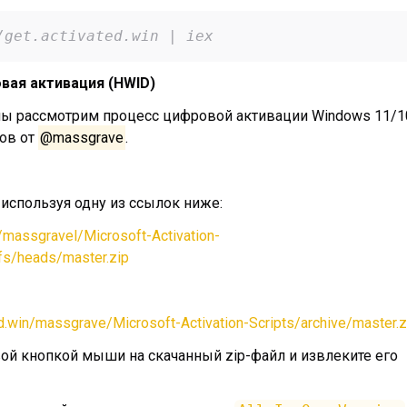
/get.activated.win | iex
вая активация (HWID)
мы рассмотрим процесс цифровой активации Windows 11/1
ов от
@massgrave
.
, используя одну из ссылок ниже:
m/massgravel/Microsoft-Activation-
efs/heads/master.zip
ted.win/massgrave/Microsoft-Activation-Scripts/archive/master.z
вой кнопкой мыши на скачанный zip-файл и извлеките его