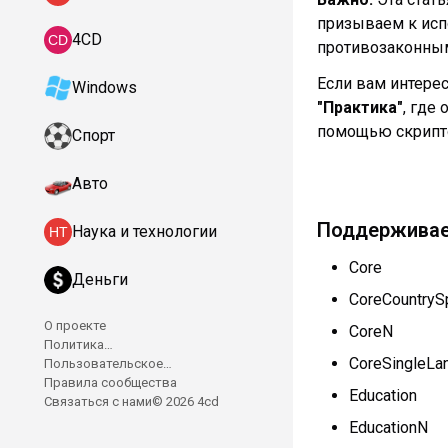
призываем к исп
4CD
противозаконны
Если вам интерес
Windows
"Практика"
, где
помощью скрипт
Спорт
Авто
Поддерживае
Наука и технологии
Core
Деньги
CoreCountrySp
О проекте
CoreN
Политика
CoreSingleLa
конфиденциальности
Пользовательское
соглашение
Правила сообщества
Education
Связаться с нами
© 2026 4cd
EducationN