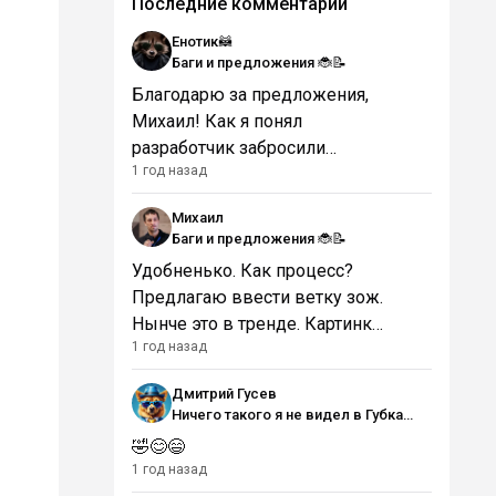
Последние комментарии
Енотик🦝
Баги и предложения 🐞📝
Благодарю за предложения,
Михаил! Как я понял
разработчик забросили
1 год назад
движок Alma и фронт скрипта
не открыли...Поэтому ищу еще
Михаил
варианты...😟
Баги и предложения 🐞📝
Удобненько. Как процесс?
Предлагаю ввести ветку зож.
Нынче это в тренде. Картинку
1 год назад
не вставить? Есть проблемы с
переносом. Лучше слово
Дмитрий Гусев
целиком переносить, чем
Ничего такого я не видел в Губка
пополам обрезать
Боб, как такое допускают?
🤣😊😄
1 год назад