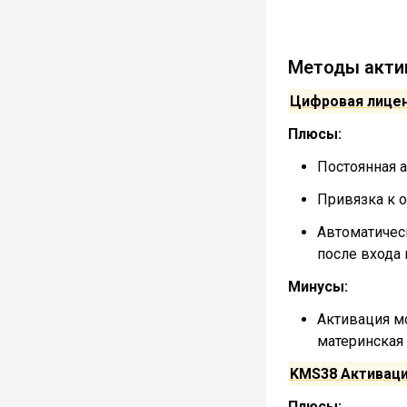
Методы актив
Цифровая лицен
Плюсы:
Постоянная а
Привязка к 
Автоматичес
после входа 
Минусы:
Активация мо
материнская 
KMS38 Активац
Плюсы: