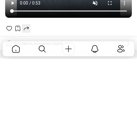
Оставить комментарий
Енотик🦝
GTA
1 год назад
Добро пожаловать в раздел G.T.A.!
🎮 Добро пожаловать в раздел G.T.A.! 🚗Здесь вы най
дете единомышленников, готовых к авантюрам, гонк
ам и эпическим миссиям! 💥🎯 Обменивайтесь контакт
ами, вступайте в группы, находите команду для совме
стных рейдов или просто делитесь своими достижени
ями.🌟 Давайте создадим самое активное сообщество
любителей G.T.A.! Добавляйте друзей, обсуждайте стра