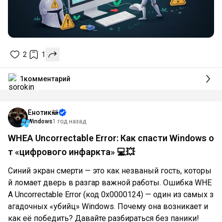
2
1
1
комментарий
Енотик🦝
Windows
1 год назад
WHEA Uncorrectable Error: Как спасти Windows о
т «цифрового инфаркта» 💻💥
Синий экран смерти — это как незваный гость, которы
й ломает дверь в разгар важной работы. Ошибка WHE
A Uncorrectable Error (код 0x0000124) — один из самых з
агадочных «убийц» Windows. Почему она возникает и
как её победить? Давайте разбираться без паники!