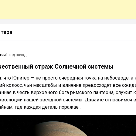
итера
гии
1 год назад
чественный страж Солнечной системы
, что Юпитер — не просто очередная точка на небосводе, а 
й колосс, чьи масштабы и влияние превосходят все ожида
ванная в честь верховного бога римского пантеона, служит 
эволюции нашей звёздной системы. Давайте отправимся в
йнам, где каждая деталь поражае...