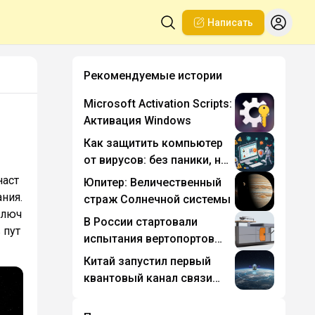
Написать
Рекомендуемые истории
Microsoft Activation Scripts:
Активация Windows
Как защитить компьютер
от вирусов: без паники, но
с бронёй
наст
Юпитер: Величественный
ния.
страж Солнечной системы
ключ
В России стартовали
 пут
испытания вертопортов
для грузовых дронов
Китай запустил первый
квантовый канал связи
между Пекином и ЮАР