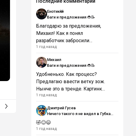
Последние комментарии
Енотик🦝
Баги и предложения 🐞📝
Благодарю за предложения,
Михаил! Как я понял
разработчик забросили
1 год назад
движок Alma и фронт скрипта
не открыли...Поэтому ищу еще
Михаил
варианты...😟
Баги и предложения 🐞📝
Удобненько. Как процесс?
Предлагаю ввести ветку зож.
Нынче это в тренде. Картинку
1 год назад
не вставить? Есть проблемы с
переносом. Лучше слово
Дмитрий Гусев
целиком переносить, чем
Ничего такого я не видел в Губка
пополам обрезать
Боб, как такое допускают?
🤣😊😄
1 год назад