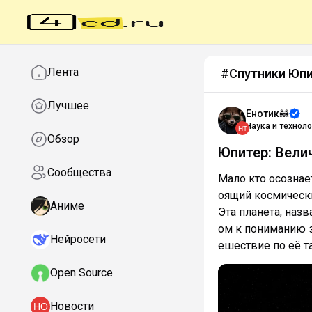
Лента
#Спутники Юп
Лучшее
Енотик🦝
Наука и техноло
Обзор
Юпитер: Вели
Сообщества
Мало кто осознает
оящий космически
Аниме
Эта планета, наз
ом к пониманию 
Нейросети
ешествие по её та
Open Source
Новости